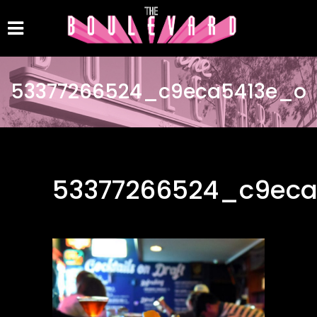
53377266524_c9eca5413e_o
53377266524_c9ec